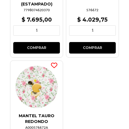
(ESTAMPADO)
7798074620370
576672
$ 7.695,00
$ 4.029,75
MANTEL TAURO
REDONDO
A000576672A